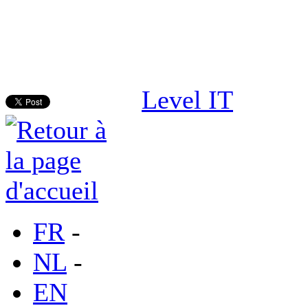
Level IT
FR
-
NL
-
EN