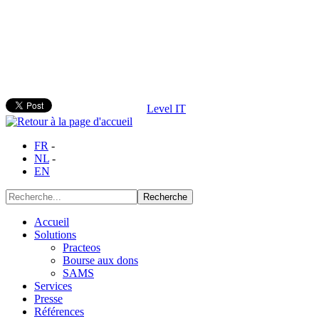
Level IT
FR
-
NL
-
EN
Accueil
Solutions
Practeos
Bourse aux dons
SAMS
Services
Presse
Références