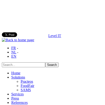
Level IT
FR
-
NL
-
EN
Home
Solutions
Practeos
FoodFair
SAMS
Services
Press
References