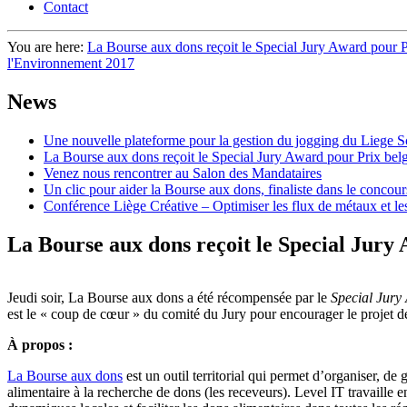
Contact
You are here:
La Bourse aux dons reçoit le Special Jury Award pour P
l'Environnement 2017
News
Une nouvelle plateforme pour la gestion du jogging du Liege S
La Bourse aux dons reçoit le Special Jury Award pour Prix bel
Venez nous rencontrer au Salon des Mandataires
Un clic pour aider la Bourse aux dons, finaliste dans le conco
Conférence Liège Créative – Optimiser les flux de métaux et le
La Bourse aux dons reçoit le Special Jury
Jeudi soir, La Bourse aux dons a été récompensée par le
Special Jury
est le « coup de cœur » du comité du Jury pour encourager le projet de
À propos :
La Bourse aux dons
est un outil territorial qui permet d’organiser, de 
alimentaire à la recherche de dons (les receveurs). Level IT travaille 