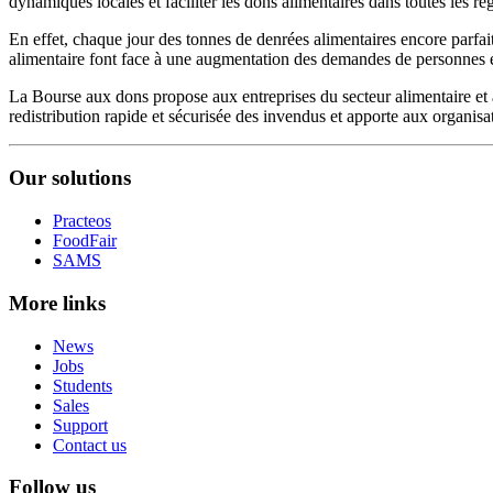
dynamiques locales et faciliter les dons alimentaires dans toutes les ré
En effet, chaque jour des tonnes de denrées alimentaires encore parfai
alimentaire font face à une augmentation des demandes de personnes en
La Bourse aux dons propose aux entreprises du secteur alimentaire et a
redistribution rapide et sécurisée des invendus et apporte aux organis
Our solutions
Practeos
FoodFair
SAMS
More links
News
Jobs
Students
Sales
Support
Contact us
Follow us