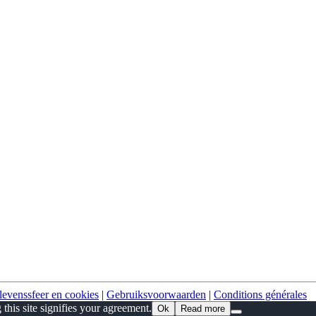
levenssfeer en cookies
|
Gebruiksvoorwaarden
|
Conditions générales
this site signifies your agreement.
Ok
Read more