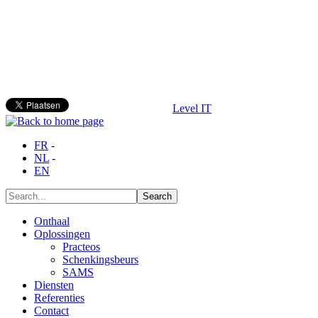
Level IT
FR
-
NL
-
EN
Onthaal
Oplossingen
Practeos
Schenkingsbeurs
SAMS
Diensten
Referenties
Contact