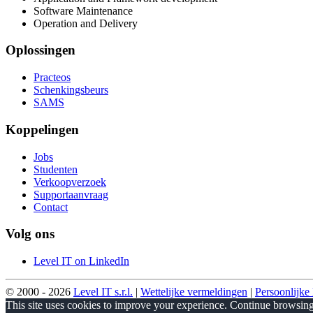
Software Maintenance
Operation and Delivery
Oplossingen
Practeos
Schenkingsbeurs
SAMS
Koppelingen
Jobs
Studenten
Verkoopverzoek
Supportaanvraag
Contact
Volg ons
Level IT on LinkedIn
© 2000 - 2026
Level IT s.r.l.
|
Wettelijke vermeldingen
|
Persoonlijke 
This site uses cookies to improve your experience. Continue browsing 