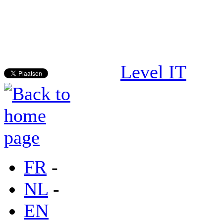
Level IT
FR
-
NL
-
EN