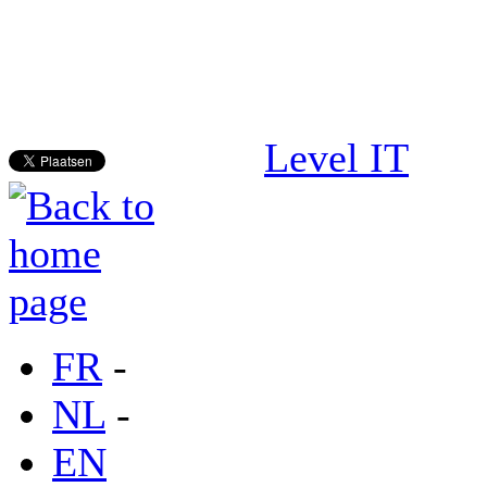
Level IT
FR
-
NL
-
EN