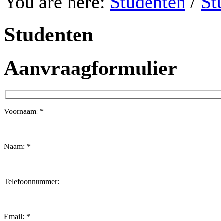
You are here:
Studenten
/
St
Studenten
Aanvraagformulier
Voornaam:
*
Naam:
*
Telefoonnummer:
Email:
*